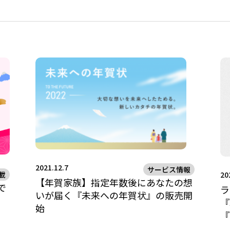
2021.12.7
サービス情報
載
20
【年賀家族】指定年数後にあなたの想
で
ラ
いが届く『未来への年賀状』の販売開
『
始
『